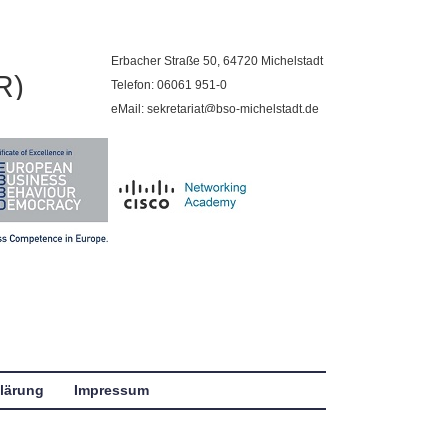
Erbacher Straße 50, 64720 Michelstadt
R)
Telefon: 06061 951-0
eMail: sekretariat@bso-michelstadt.de
lärung
Impressum