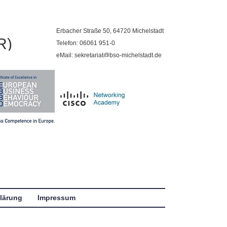
Erbacher Straße 50, 64720 Michelstadt
R)
Telefon: 06061 951-0
eMail: sekretariat@bso-michelstadt.de
lärung
Impressum