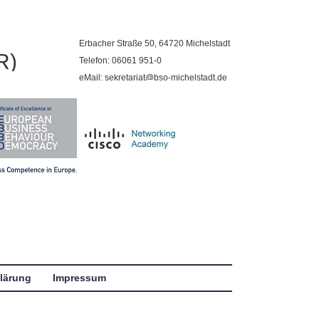
Erbacher Straße 50, 64720 Michelstadt
R)
Telefon: 06061 951-0
eMail: sekretariat@bso-michelstadt.de
lärung
Impressum