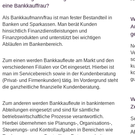
eine Bankkauffrau?
Als Bankkaufmann/frau ist man fester Bestandteil in
W
Banken und Sparkassen. Man berät Kunden
A
hinsichtlich Finanzdienstleistungen und
ge
Finanzprodukten und unterstützt bei wichtigen
Abläufen im Bankenbereich.
N
V
so
Zum einen werden Bankkaufleute am Markt und den
ku
verschiedenen Filialen vor Ort eingesetzt. Hierbei ist
ko
man im Servicebereich sowie in der Kundenberatung
gu
(Privat- und Firmenkunden) tätig. Im Vordergrund steht
die ganzheitliche finanzielle Kundenberatung.
W
Zum anderen werden Bankkaufleute in bankinternen
Z
Abteilungen eingesetzt und sind für sämtliche
betriebswirtschaftliche Prozesse verantwortlich.
S
Hierbei übernehmen sie Planungs-, Organisations-,
an
Steuerungs- und Kontrollaufgaben in Bereichen wie
A