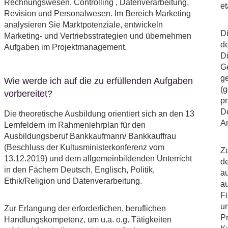
Rechnungswesen, Controlling , Datenverarbeitung,
et
Revision und Personalwesen. Im Bereich Marketing
analysieren Sie Marktpotenziale, entwickeln
Di
Marketing- und Vertriebsstrategien und übernehmen
de
Aufgaben im Projektmanagement.
Di
Ge
ge
Wie werde ich auf die zu erfüllenden Aufgaben
(
vorbereitet?
p
De
Die theoretische Ausbildung orientiert sich an den 13
An
Lernfeldern im Rahmenlehrplan für den
Ausbildungsberuf Bankkaufmann/ Bankkauffrau
(Beschluss der Kultusministerkonferenz vom
Zu
13.12.2019) und dem allgemeinbildenden Unterricht
de
in den Fächern Deutsch, Englisch, Politik,
au
Ethik/Religion und Datenverarbeitung.
a
Fi
un
Zur Erlangung der erforderlichen, beruflichen
Pr
Handlungskompetenz, um u.a. o.g. Tätigkeiten