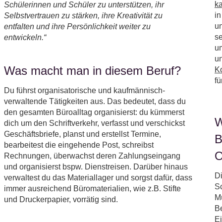
k
Schülerinnen und Schüler zu unterstützen, ihr
in
Selbstvertrauen zu stärken, ihre Kreativität zu
un
entfalten und ihre Persönlichkeit weiter zu
se
entwickeln.“
u
un
Was macht man in diesem Beruf?
K
fü
Du führst organisatorische und kaufmännisch-
verwaltende Tätigkeiten aus. Das bedeutet, dass du
den gesamten Büroalltag organisierst: du kümmerst
W
dich um den Schriftverkehr, verfasst und verschickst
Geschäftsbriefe, planst und erstellst Termine,
B
bearbeitest die eingehende Post, schreibst
O
Rechnungen, überwachst deren Zahlungseingang
und organisierst bspw. Dienstreisen. Darüber hinaus
Di
verwaltest du das Materiallager und sorgst dafür, dass
Sc
immer ausreichend Büromaterialien, wie z.B. Stifte
Mü
und Druckerpapier, vorrätig sind.
Be
Ei