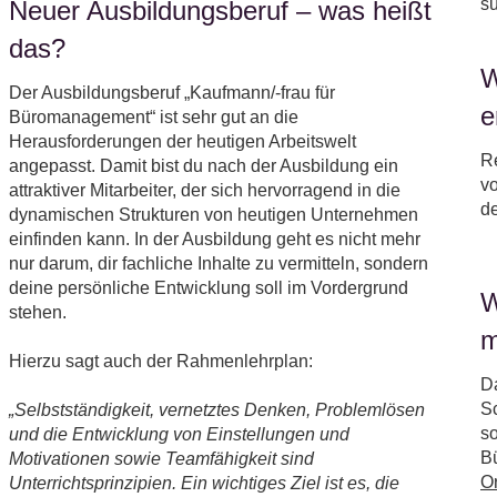
s
Neuer Ausbildungsberuf – was heißt
das?
W
Der Ausbildungsberuf „Kaufmann/-frau für
e
Büromanagement“ ist sehr gut an die
Herausforderungen der heutigen Arbeitswelt
Re
angepasst. Damit bist du nach der Ausbildung ein
vo
attraktiver Mitarbeiter, der sich hervorragend in die
d
dynamischen Strukturen von heutigen Unternehmen
einfinden kann. In der Ausbildung geht es nicht mehr
nur darum, dir fachliche Inhalte zu vermitteln, sondern
deine persönliche Entwicklung soll im Vordergrund
W
stehen.
m
Hierzu sagt auch der Rahmenlehrplan:
Da
Sc
„Selbstständigkeit, vernetztes Denken, Problemlösen
so
und die Entwicklung von Einstellungen und
Bü
Motivationen sowie Teamfähigkeit sind
O
Unterrichtsprinzipien. Ein wichtiges Ziel ist es, die