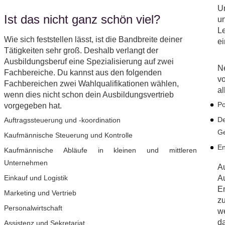
U
Ist das nicht ganz schön viel?
un
Le
Wie sich feststellen lässt, ist die Bandbreite deiner
ei
Tätigkeiten sehr groß. Deshalb verlangt der
Ausbildungsberuf eine Spezialisierung auf zwei
N
Fachbereiche. Du kannst aus den folgenden
vo
Fachbereichen zwei Wahlqualifikationen wählen,
al
wenn dies nicht schon dein Ausbildungsvertrieb
Po
vorgegeben hat.
De
Auftragssteuerung und -koordination
Ge
Kaufmännische Steuerung und Kontrolle
En
Kaufmännische Abläufe in kleinen und mittleren
Unternehmen
Au
Einkauf und Logistik
Au
En
Marketing und Vertrieb
zu
Personalwirtschaft
we
da
Assistenz und Sekretariat