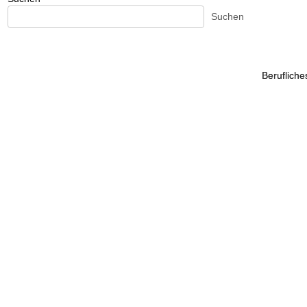
Suchen
Beruflich
Beruflich