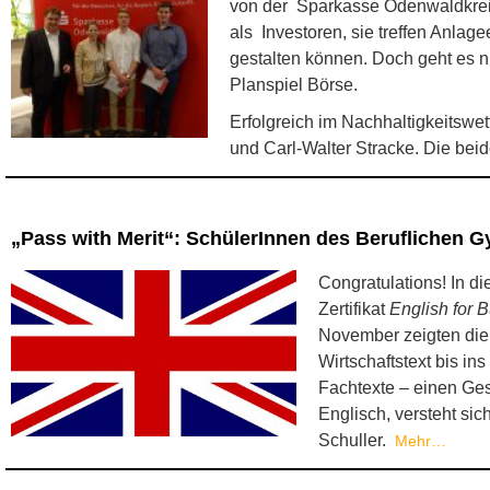
von der Sparkasse Odenwaldkreis
als Investoren, sie treffen Anla
gestalten können. Doch geht es ni
Planspiel Börse.
Erfolgreich im Nachhaltigkeitsw
und Carl-Walter Stracke. Die bei
„Pass with Merit“: SchülerInnen des Beruflichen G
Congratulations! In d
Zertifikat
English for 
November zeigten die 
Wirtschaftstext bis in
Fachtexte – einen Ges
Englisch, versteht si
Schuller.
Mehr…