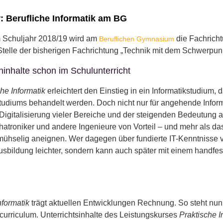
r: Berufliche Informatik am BG
 Schuljahr 2018/19 wird am
die Fachrich
Beruflichen Gymnasium
Stelle der bisherigen Fachrichtung „Technik mit dem Schwerpu
ninhalte schon im Schulunterricht
che Informatik
erleichtert den Einstieg in ein Informatikstudium, 
udiums behandelt werden. Doch nicht nur für angehende Inform
 Digitalisierung vieler Bereiche und der steigenden Bedeutung
hatroniker und andere Ingenieure von Vorteil – und mehr als d
mühselig aneignen. Wer dagegen über fundierte IT-Kenntnisse ver
sbildung leichter, sondern kann auch später mit einem handfe
nformatik
trägt aktuellen Entwicklungen Rechnung. So steht nun
urriculum. Unterrichtsinhalte des Leistungskurses
Praktische I