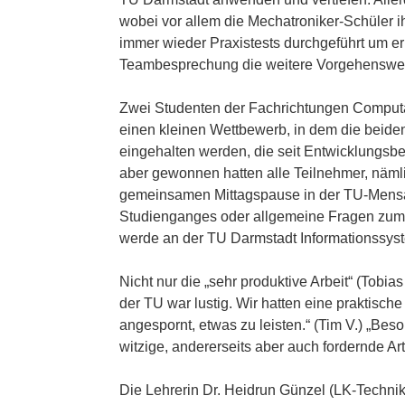
wobei vor allem die Mechatroniker-Schüler i
immer wieder Praxistests durchgeführt um 
Teambesprechung die weitere Vorgehensweis
Zwei Studenten der Fachrichtungen Computa
einen kleinen Wettbewerb, in dem die beide
eingehalten werden, die seit Entwicklungsb
aber gewonnen hatten alle Teilnehmer, nämli
gemeinsamen Mittagspause in der TU-Mensa n
Studienganges oder allgemeine Fragen zum S
werde an der TU Darmstadt Informationssyst
Nicht nur die „sehr produktive Arbeit“ (Tobi
der TU war lustig. Wir hatten eine praktisc
angespornt, etwas zu leisten.“ (Tim V.) „Be
witzige, andererseits aber auch fordernde Ar
Die Lehrerin Dr. Heidrun Günzel (LK-Techni