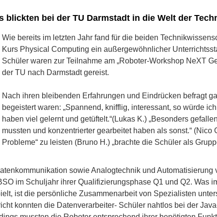
blickten bei der TU Darmstadt in die Welt der Tech
Wie bereits im letzten Jahr fand für die beiden Technikwissen
Kurs Physical Computing ein außergewöhnlicher Unterrichtssta
Schüler waren zur Teilnahme am „Roboter-Workshop NeXT Gen
der TU nach Darmstadt gereist.
Nach ihren bleibenden Erfahrungen und Eindrücken befragt ga
begeistert waren: „Spannend, knifflig, interessant, so würde 
haben viel gelernt und getüftelt.“(Lukas K.) „Besonders gefallen 
mussten und konzentrierter gearbeitet haben als sonst.“ (Nico
Probleme“ zu leisten (Bruno H.) „brachte die Schüler als Grupp
Datenkommunikation sowie Analogtechnik und Automatisierung v
SO im Schuljahr ihrer Qualifizierungsphase Q1 und Q2. Was i
elt, ist die persönliche Zusammenarbeit von Spezialisten unte
icht konnten die Datenverarbeiter- Schüler nahtlos bei der J
ings mussten die Roboter entsprechend ihrer benötigten Funkti