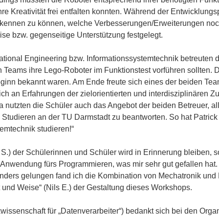
hre Kreativität frei entfalten konnten. Während der Entwicklun
erkennen zu können, welche Verbesserungen/Erweiterungen noch
e bzw. gegenseitige Unterstützung festgelegt.
tional Engineering bzw. Informationssystemtechnik betreuten
n Teams ihre Lego-Roboter im Funktionstest vorführen sollten.
eginn bekannt waren. Am Ende freute sich eines der beiden Te
ch an Erfahrungen der zielorientierten und interdisziplinären
utzten die Schüler auch das Angebot der beiden Betreuer, all
tudieren an der TU Darmstadt zu beantworten. So hat Patrick 
emtechnik studieren!“
as S.) der Schülerinnen und Schüler wird in Erinnerung bleiben,
he Anwendung fürs Programmieren, was mir sehr gut gefallen ha
sonders gelungen fand ich die Kombination von Mechatronik und 
t und Weise“ (Nils E.) der Gestaltung dieses Workshops.
kwissenschaft für „Datenverarbeiter“) bedankt sich bei den Or