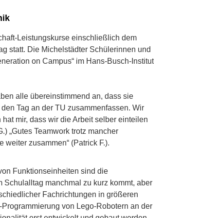
nik
schaft-Leistungskurse einschließlich dem
g statt. Die Michelstädter Schülerinnen und
eration on Campus“ im Hans-Busch-Institut
ben alle übereinstimmend an, dass sie
ich den Tag an der TU zusammenfassen. Wir
hat mir, dass wir die Arbeit selber einteilen
 G.) „Gutes Teamwork trotz mancher
e weiter zusammen“ (Patrick F.).
on Funktionseinheiten sind die
m Schulalltag manchmal zu kurz kommt, aber
rschiedlicher Fachrichtungen in größeren
ava-Programmierung von Lego-Robotern an der
onalität erst entwickelt und gebaut werden,