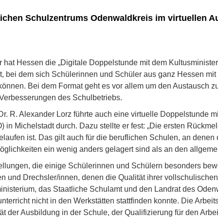
ichen Schulzentrums Odenwaldkreis im virtuellen Au
 hat Hessen die „Digitale Doppelstunde mit dem Kultusminister“
t, bei dem sich Schülerinnen und Schüler aus ganz Hessen mit
önnen. Bei dem Format geht es vor allem um den Austausch z
Verbesserungen des Schulbetriebs.
 Dr. R. Alexander Lorz führte auch eine virtuelle Doppelstunde 
 in Michelstadt durch. Dazu stellte er fest: „Die ersten Rück
elaufen ist. Das gilt auch für die beruflichen Schulen, an den
öglichkeiten ein wenig anders gelagert sind als an den allgeme
llungen, die einige Schülerinnen und Schülern besonders bewe
n und Drechsler/innen, denen die Qualität ihrer vollschulische
ministerium, das Staatliche Schulamt und den Landrat des Odenw
rricht nicht in den Werkstätten stattfinden konnte. Die Arbeit
ät der Ausbildung in der Schule, der Qualifizierung für den Arbe