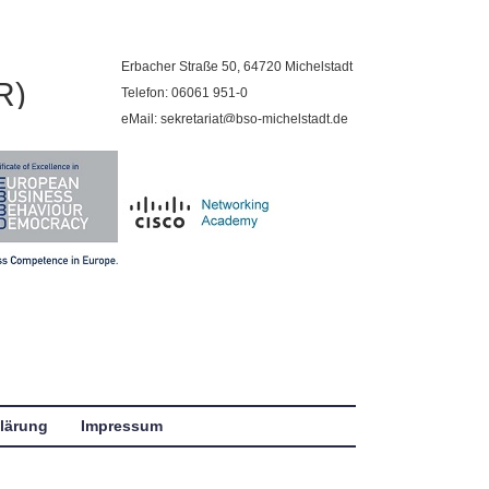
Erbacher Straße 50, 64720 Michelstadt
R)
Telefon: 06061 951-0
eMail: sekretariat@bso-michelstadt.de
lärung
Impressum