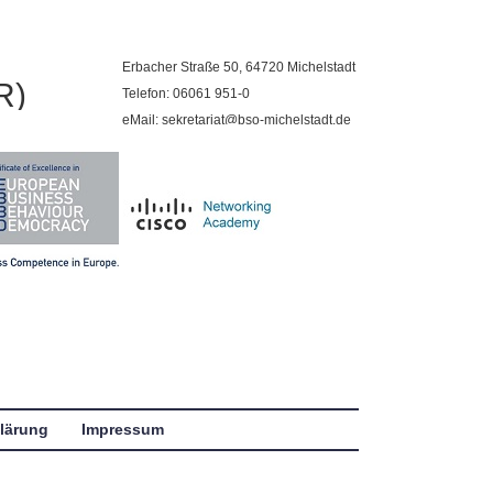
Erbacher Straße 50, 64720 Michelstadt
R)
Telefon: 06061 951-0
eMail: sekretariat@bso-michelstadt.de
lärung
Impressum