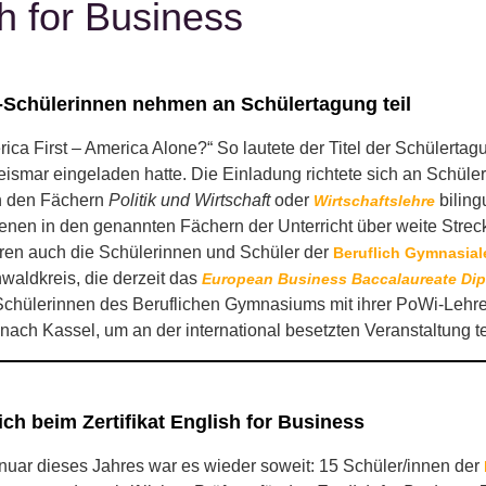
h for Business
-Schülerinnen nehmen an Schülertagung teil
ica First – America Alone?“ So lautete der Titel der Schülerta
ismar eingeladen hatte. Die Einladung richtete sich an Schüle
in den Fächern
Politik und Wirtschaft
oder
biling
Wirtschaftslehre
enen in den genannten Fächern der Unterricht über weite Strec
ren auch die Schülerinnen und Schüler der
Beruflich Gymnasial
waldkreis, die derzeit das
European Business Baccalaureate Di
Schülerinnen des Beruflichen Gymnasiums mit ihrer PoWi-Lehrer
nach Kassel, um an der international besetzten Veranstaltung 
ch beim Zertifikat English for Business
uar dieses Jahres war es wieder soweit: 15 Schüler/innen der