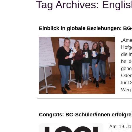
Tag Archives:
Englis
Einblick in globale Beziehungen: BG
„Amer
Hofge
die 
bei d
gehö
Oden
fünf 
Weg 
Congrats: BG-Schüler/innen erfolgrei
Am 19. Jan