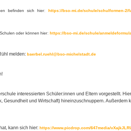
en befinden sich hier:
https://bso-mi.de/schule/schulformen-2/
Schulen oder können hier:
https://bso-mi.de/schule/anmeldeformula
 Rühl melden:
baerbel.ruehl@bso-michelstadt.de
n!
schule interessierten Schüler:innen und Eltern vorgestellt. Hier
, Gesundheit und Wirtschaft) hineinzuschnuppern. Außerdem ko
hat, kann sich hier:
https://www.picdrop.com/647media/vXajkJLR