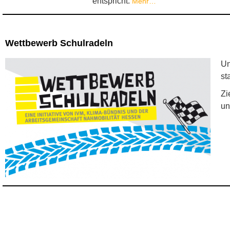
entspricht.
Mehr…
Wettbewerb Schulradeln
Un
st
Zi
un