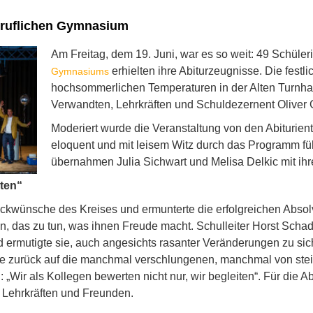
eruflichen Gymnasium
Am Freitag, dem 19. Juni, war es so weit: 49 Schüle
erhielten ihre Abiturzeugnisse. Die festl
Gymnasiums
hochsommerlichen Temperaturen in der Alten Turnhall
Verwandten, Lehrkräften und Schuldezernent Oliver G
Moderiert wurde die Veranstaltung von den Abiturien
eloquent und mit leisem Witz durch das Programm f
übernahmen Julia Sichwart und Melisa Delkic mit i
iten“
ckwünsche des Kreises und ermunterte die erfolgreichen Absol
n, das zu tun, was ihnen Freude macht. Schulleiter Horst Scha
ermutigte sie, auch angesichts rasanter Veränderungen zu sich 
ickte zurück auf die manchmal verschlungenen, manchmal von st
Wir als Kollegen bewerten nicht nur, wir begleiten“. Für die Abi
 Lehrkräften und Freunden.