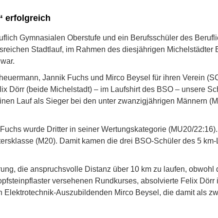
 erfolgreich
ruflich Gymnasialen Oberstufe und ein Berufsschüler des Beru
sreichen Stadtlauf, im Rahmen des diesjährigen Michelstädter B
 war.
uermann, Jannik Fuchs und Mirco Beysel für ihren Verein (SC 
lix Dörr (beide Michelstadt) – im Laufshirt des BSO – unsere 
inen Lauf als Sieger bei den unter zwanzigjährigen Männern (M
uchs wurde Dritter in seiner Wertungskategorie (MU20/22:16). 
Altersklasse (M20). Damit kamen die drei BSO-Schüler des 5 km-
derung, die anspruchsvolle Distanz über 10 km zu laufen, obwohl
pfsteinpflaster versehenen Rundkurses, absolvierte Felix Dörr 
 Elektrotechnik-Auszubildenden Mirco Beysel, die damit als zwe