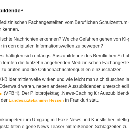
bildende“
Medizinischen Fachangestellten vom Beruflichen Schulzentru
n kennen.
älschte Nachrichten erkennen? Welche Gefahren gehen von KI-
her in den digitalen Informationswelten zu bewegen?
eschäftigten sich unlängst Auszubildende des Beruflichen Sch
 lernten die fünfzehn angehenden Medizinischen Fachangestell
 zu prüfen und die Onlinenachrichtenquellen einzuschätzen.
I-Bilder mittlerweile wirken und wie leicht man sich täuschen l
 Odenwald waren, neben anderen Auszubildenden unterschiedl
(VFBH). Der Pilotprojekttag „News-Caching für Auszubildend
en
 der
in Frankfurt statt.
Landesärztekammer Hessen
nkompetenz im Umgang mit Fake News und Künstlicher Intelligen
gestalteten eigene News-Teaser mit reißenden Schlagzeilen zu 