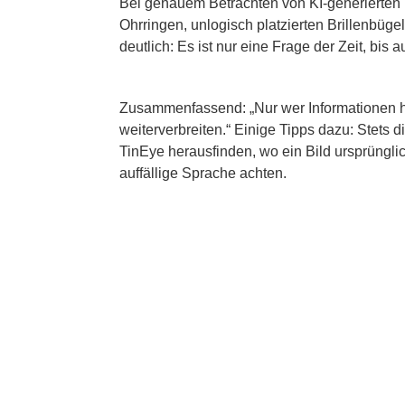
Bei genauem Betrachten von KI-generierten 
Ohrringen, unlogisch platzierten Brillenbüg
deutlich: Es ist nur eine Frage der Zeit, bis a
Zusammenfassend: „Nur wer Informationen hin
weiterverbreiten.“ Einige Tipps dazu: Stets 
TinEye herausfinden, wo ein Bild ursprüngl
auffällige Sprache achten.