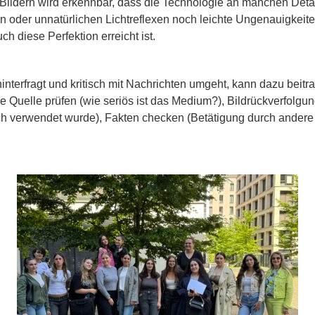
Bildern wird erkennbar, dass die Technologie an manchen Detai
eln oder unnatürlichen Lichtreflexen noch leichte Ungenauigkei
uch diese Perfektion erreicht ist.
terfragt und kritisch mit Nachrichten umgeht, kann dazu beitra
die Quelle prüfen (wie seriös ist das Medium?), Bildrückverfolgu
ich verwendet wurde), Fakten checken (Betätigung durch andere