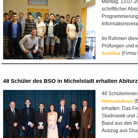
Montag, 13.07.2
schriftlicher Ab
Programmierung)
Informationsvera
Im Rahmen diese
Prüfungen und er
(Firma 
Zertifikat
48 Schüler des BSO in Michelstadt erhalten Abitur
48 Schülerinnen
(B
Odenwaldkreis
erhalten. Das Fe
Studniarek und J
Band aus den Re
Auszug aus Sha