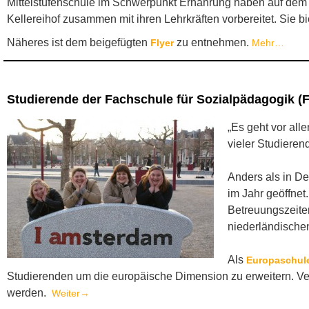
Mittelstufenschule im Schwerpunkt Ernährung haben auf de
Kellereihof zusammen mit ihren Lehrkräften vorbereitet. Sie 
Näheres ist dem beigefügten
zu entnehmen.
Flyer
Mehr…
Studierende der Fachschule für Sozialpädagogik
„Es geht vor all
vieler Studieren
Anders als in D
im Jahr geöffne
Betreuungszeite
niederländische
Als
Europaschul
Studierenden um die europäische Dimension zu erweitern. Ve
werden.
Weiter→