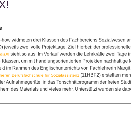
X!
e
ow widmeten drei Klassen des Fachbereichs Sozialwesen am
) jeweils zwei volle Projekttage. Ziel hierbei: der professione
sieht so aus: Im Vorlauf werden die Lehrkräfte zwei Tage 
diaX!
e Klassen, um mit handlungsorientierten Projekten nachhalti
kt im Rahmen des Englischunterrichts von Fachlehrerin Margit 
(11HBF2) erstellten meh
heren Berufsfachschule für Sozialassistenz
k der Aufnahmegeräte, in das Tonschnittprogramm der freien Stu
hern des Materials und vieles mehr. Unterstützt wurden sie d